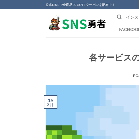
Skip
公式LINEで全商品30%OFFクーポンを配布中！
to
インス
content
FACEBOO
各サービス
PO
19
3月