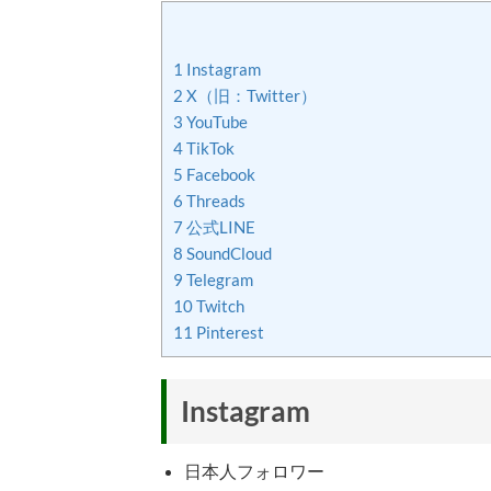
1
Instagram
2
X（旧：Twitter）
3
YouTube
4
TikTok
5
Facebook
6
Threads
7
公式LINE
8
SoundCloud
9
Telegram
10
Twitch
11
Pinterest
Instagram
日本人フォロワー