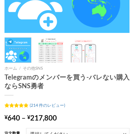
ホーム
/
その他SNS
Telegramのメンバーを買う-バレない購入
ならSNS勇者
(
214
件のレビュー)
214
件の利用
価
640
–
217,800
¥
¥
者評価に
基づく5段
格
階評価の
帯:
うち、
4.83
注文数量