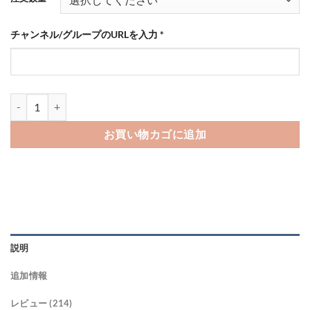
点
¥640
–
チャンネル/グループのURLを入力
*
¥217,800
Telegramのメンバーを買う-バレない購入ならSNS勇者個
お買い物カゴに追加
説明
追加情報
レビュー (214)