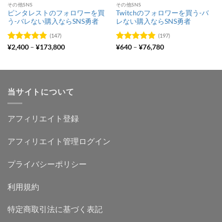
その他SNS
その他SNS
ピンタレストのフォロワーを買
Twitchのフォロワーを買う-バ
う-バレない購入ならSNS勇者
レない購入ならSNS勇者
(147)
(197)
価
価
5段階中
¥
2,400
–
¥
173,800
5段階中
¥
640
–
¥
76,780
格
格
4.84
の評価
4.84
の評価
帯:
帯:
¥2,400
¥640
–
–
¥173,800
¥76,780
当サイトについて
アフィリエイト登録
アフィリエイト管理ログイン
プライバシーポリシー
利用規約
特定商取引法に基づく表記