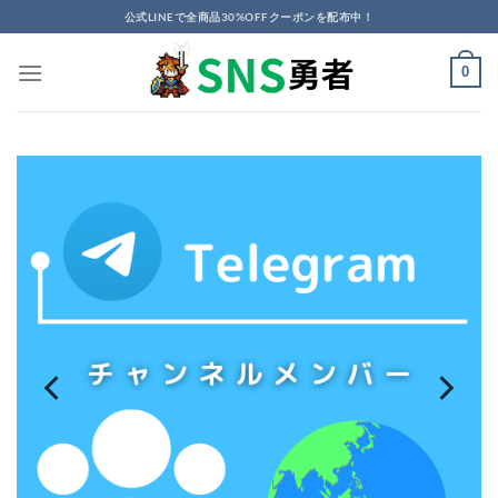
Skip
公式LINEで全商品30%OFFクーポンを配布中！
to
content
0