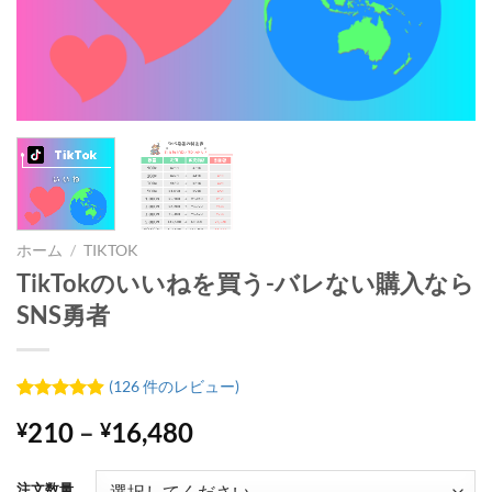
ホーム
/
TIKTOK
TikTokのいいねを買う-バレない購入なら
SNS勇者
(
126
件のレビュー)
126
件の利用
価
210
–
16,480
¥
¥
者評価に
基づく5段
格
階評価の
帯:
うち、
4.88
注文数量