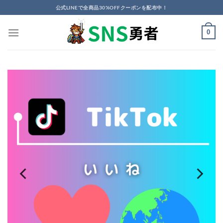
Skip
公式LINEで全商品30%OFFクーポンを配布中！
to
content
0