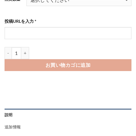
点
¥210
–
¥16,480
投稿URLを入力
*
TikTokのいいねを買う-バレない購入ならSNS勇者個
お買い物カゴに追加
説明
追加情報