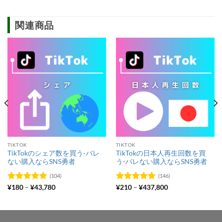
関連商品
TIKTOK
TIKTOK
TikTokのシェア数を買う-バレ
TikTokの日本人再生回数を買
ない購入ならSNS勇者
う-バレない購入ならSNS勇者
(104)
(146)
価
価
5段階中
¥
180
–
¥
43,780
5段階中
¥
210
–
¥
437,800
格
格
4.86
の評価
4.90
の評価
帯:
帯:
¥180
¥210
–
–
¥43,780
¥437,800