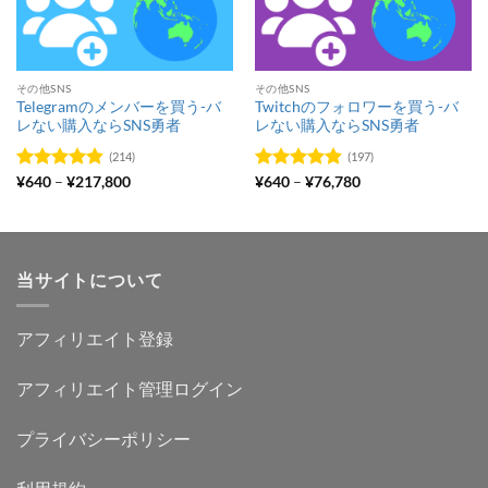
その他SNS
その他SNS
Telegramのメンバーを買う-バ
Twitchのフォロワーを買う-バ
レない購入ならSNS勇者
レない購入ならSNS勇者
(214)
(197)
価
価
5段階中
¥
640
–
¥
217,800
5段階中
¥
640
–
¥
76,780
格
格
4.83
の評価
4.84
の評価
帯:
帯:
¥640
¥640
–
–
¥217,800
¥76,780
当サイトについて
アフィリエイト登録
アフィリエイト管理ログイン
プライバシーポリシー