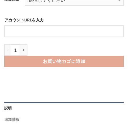
点
¥2,400
–
¥173,800
アカウントURLを入力
ピンタレストのフォロワーを買う-バレない購入ならSNS勇者個
お買い物カゴに追加
説明
追加情報