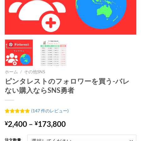
ホーム
/
その他SNS
ピンタレストのフォロワーを買う-バレ
ない購入ならSNS勇者
(
147
件のレビュー)
147
件の利用
価
2,400
–
173,800
¥
¥
者評価に
基づく5段
格
階評価の
帯:
うち、
4.84
注文数量