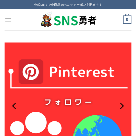
Skip
公式LINEで全商品30%OFFクーポンを配布中！
to
content
0