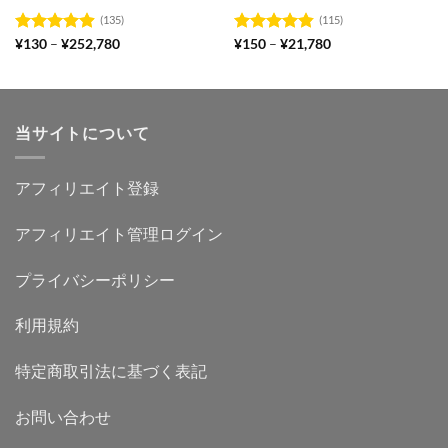
(135)
(115)
価
価
5段階中
¥
130
–
¥
252,780
5段階中
¥
150
–
¥
21,780
格
格
4.91
の評価
4.83
の評価
帯:
帯:
¥130
¥150
–
–
¥252,780
¥21,780
当サイトについて
アフィリエイト登録
アフィリエイト管理ログイン
プライバシーポリシー
利用規約
特定商取引法に基づく表記
お問い合わせ