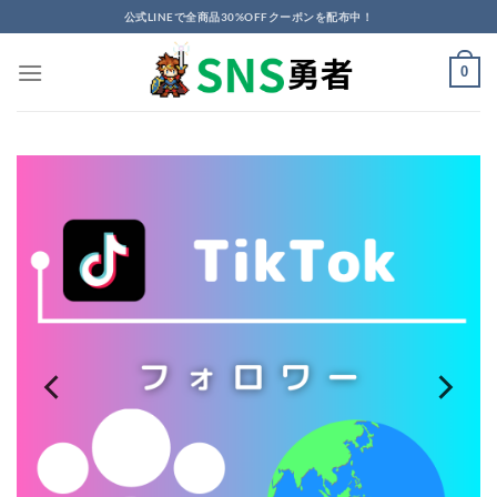
Skip
公式LINEで全商品30%OFFクーポンを配布中！
to
content
0