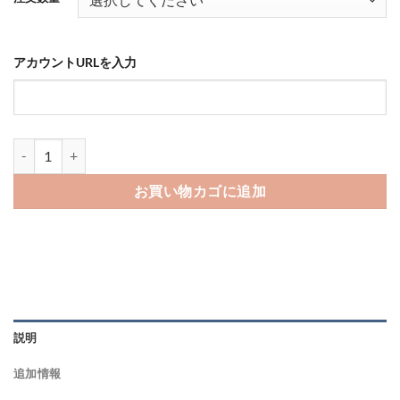
点
¥530
–
¥170,280
アカウントURLを入力
TikTokのフォロワーを買う-バレない購入ならSNS勇者個
お買い物カゴに追加
説明
追加情報