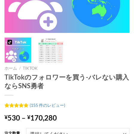
ホーム
/
TIKTOK
TikTokのフォロワーを買う-バレない購入
ならSNS勇者
(
155
件のレビュー)
155
件の利用
価
530
–
170,280
¥
¥
者評価に
基づく5段
格
階評価の
帯:
うち、
4.92
注文数量