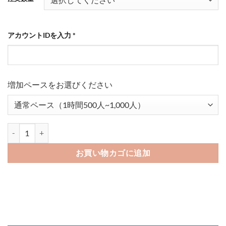
点
¥1,090
–
¥976,800
アカウントIDを入力
*
増加ペースをお選びください
インスタの日本人女性フォロワーを買う-バレない購入ならSNS勇者
お買い物カゴに追加