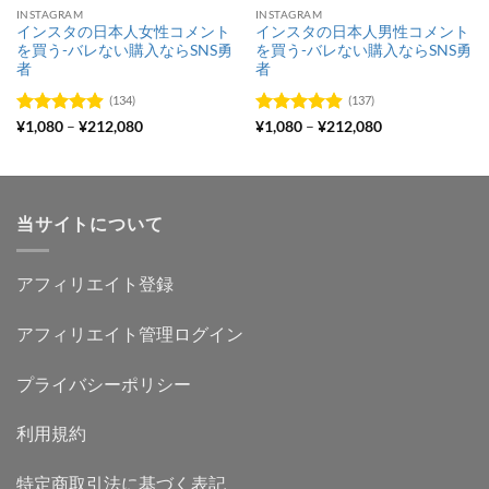
INSTAGRAM
INSTAGRAM
インスタの日本人女性コメント
インスタの日本人男性コメント
を買う-バレない購入ならSNS勇
を買う-バレない購入ならSNS勇
者
者
(134)
(137)
価
価
5段階中
¥
1,080
–
¥
212,080
5段階中
¥
1,080
–
¥
212,080
格
格
4.88
の評価
4.88
の評価
帯:
帯:
¥1,080
¥1,080
–
–
¥212,080
¥212,080
当サイトについて
アフィリエイト登録
アフィリエイト管理ログイン
プライバシーポリシー
利用規約
特定商取引法に基づく表記