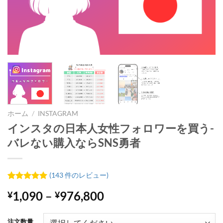
ホーム
/
INSTAGRAM
インスタの日本人女性フォロワーを買う-
バレない購入ならSNS勇者
(
143
件のレビュー)
143
件の利用
価
1,090
–
976,800
¥
¥
者評価に
基づく5段
格
階評価の
帯:
うち、
4.94
注文数量