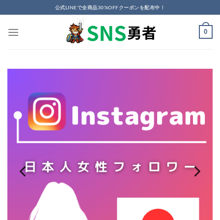
Skip
公式LINEで全商品30%OFFクーポンを配布中！
to
content
0