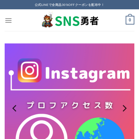
Skip
公式LINEで全商品30%OFFクーポンを配布中！
to
content
0