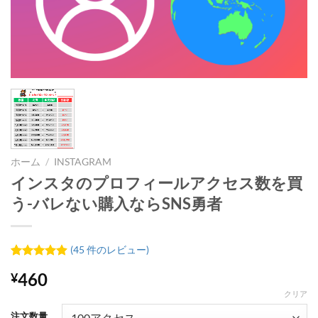
ホーム
/
INSTAGRAM
インスタのプロフィールアクセス数を買
う-バレない購入ならSNS勇者
(
45
件のレビュー)
45
件の利用
460
¥
者評価に
基づく5段
クリア
階評価の
うち、
4.91
注文数量