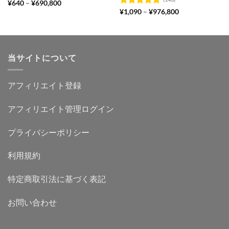
価
5段階中
¥
640
–
¥
690,800
格
4.86
の評価
価
5段階中
¥
1,090
–
¥
976,800
帯:
格
4.94
の評価
¥640
帯:
–
¥1,090
¥690,800
–
¥976,800
当サイトについて
アフィリエイト登録
アフィリエイト管理ログイン
プライバシーポリシー
利用規約
特定商取引法に基づく表記
お問い合わせ