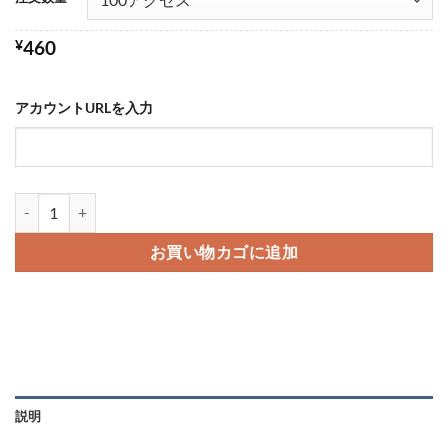
点
¥
460
アカウントURLを入力
インスタのプロフィールアクセス数を買う-バレない購入ならSNS勇
お買い物カゴに追加
説明